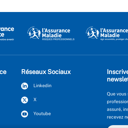
ce
Réseaux Sociaux
Inscriv
newsle
Linkedin
Que vous 
X
professio
assuré, in
Youtube
recevez n