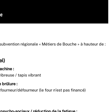
 subvention régionale « Métiers de Bouche » à hauteur de :
l)
achine :
reuse / tapis vibrant
 brûlure :
fourneur/défourneur (le four n’est pas financé)
 psycho-sociaux / réduction de la fatigue :