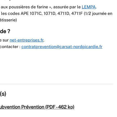
s aux poussières de farine », assurée par le
LEMPA
.
r les codes APE 1071C, 1071D, 4711D, 4711F (1/2 journée en
âtisserie)
de ?
se sur
net-entreprises.fr
.
contacter :
contratprevention@carsat-nordpicardie.fr
(s)
Subvention Prévention (PDF - 462 ko)