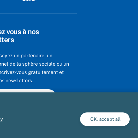
ez vous à nos
tters
soyez un partenaire, un
nnel de la sphère sociale ou un
scrivez-vous gratuitement et
os newsletters.
utes nos newsletters
cy
OK, accept all
ment conforme
Gestion des cookies
Presse