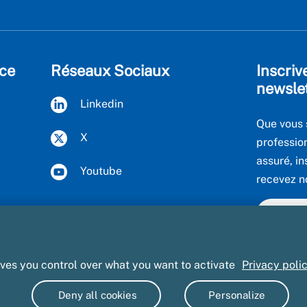
ce
Réseaux Sociaux
Inscriv
newsle
Linkedin
Que vous 
X
professio
assuré, in
Youtube
recevez n
Voir to
ives you control over what you want to activate
Privacy poli
onnées personnelles
Marchés publics
Accessibilité : partielle
Deny all cookies
Personalize